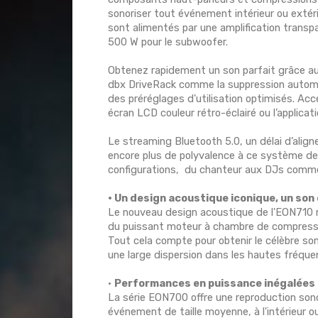
sonoriser tout événement intérieur ou extérie
sont alimentés par une amplification transpa
500 W pour le subwoofer.
Obtenez rapidement un son parfait grâce au
dbx DriveRack comme la suppression automat
des préréglages d'utilisation optimisés. Ac
écran LCD couleur rétro-éclairé ou l’applica
Le streaming Bluetooth 5.0, un délai d’alig
encore plus de polyvalence à ce système de 
configurations, du chanteur aux DJs comme d
• Un design acoustique iconique, un son
Le nouveau design acoustique de l'EON710
du puissant moteur à chambre de compressi
Tout cela compte pour obtenir le célèbre so
une large dispersion dans les hautes fréque
•
Performances en puissance inégalées
La série EON700 offre une reproduction sono
événement de taille moyenne, à l'intérieur o