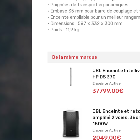
• Poignées de transport ergonomiques
• Embase 35 mm pour barre de couplage et 
• Enceinte empilable pour un meilleur range
• Dimensions : 587 x 332 x 300 mm
• Poids : 11,9 kg
De la même marque
JBL Enceinte Intelli
HP DS 370
Enceinte Active
37799,00€
JBL Enceinte et ret
amplifié 2 voies, 38c
1500W
Enceinte Active
2049,00€