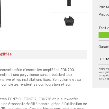
Prix M
Prix p
Tarif 
Garant
plifiée
Sto
Notre in
 nouvelle série d'enceintes amplifiées EON700,
vous gar
nnelle et une polyvalence sans précédent aux
exception
est en s
s live et les installations fixes. Son volume et sa
s complètes rendent sa configuration et son
ntes EON710, EON712, EON715 et le subwoofer
une étonnante fidélité sonore, grâce à l'utilisation de
 JBL sur mesure. Ces systèmes sont parfaits pour