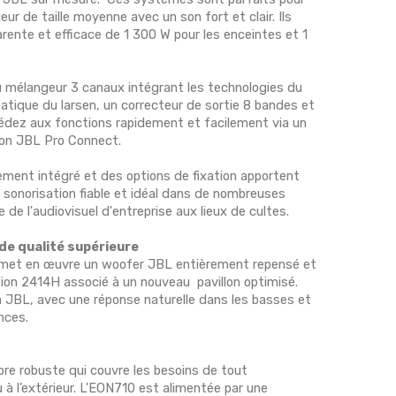
ur de taille moyenne avec un son fort et clair. Ils
rente et efficace de 1 300 W pour les enceintes et 1
 mélangeur 3 canaux intégrant les technologies du
ique du larsen, un correcteur de sortie 8 bandes et
cédez aux fonctions rapidement et facilement via un
tion JBL Pro Connect.
nement intégré et des options de fixation apportent
sonorisation fiable et idéal dans de nombreuses
e l'audiovisuel d'entreprise aux lieux de cultes.
 de qualité supérieure
 met en œuvre un woofer JBL entièrement repensé et
on 2414H associé à un nouveau pavillon optimisé.
n JBL, avec une réponse naturelle dans les basses et
nces.
re robuste qui couvre les besoins de tout
u à l’extérieur. L'EON710 est alimentée par une