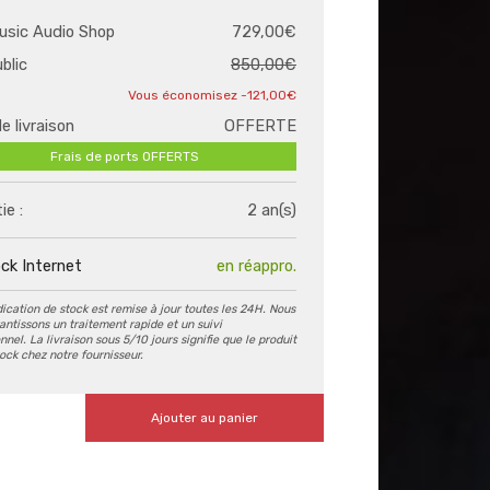
usic Audio Shop
729,00€
ublic
850,00€
-121,00€
de livraison
OFFERTE
Frais de ports OFFERTS
ie :
2 an(s)
ck Internet
en réappro.
dication de stock est remise à jour toutes les 24H. Nous
antissons un traitement rapide et un suivi
nel. La livraison sous 5/10 jours signifie que le produit
tock chez notre fournisseur.
Ajouter au panier