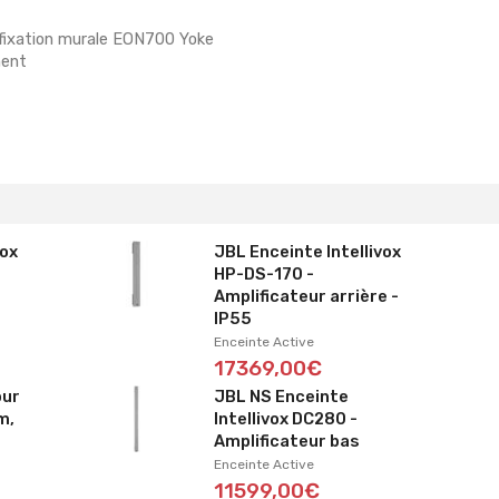
fixation murale EON700 Yoke
ment
vox
JBL Enceinte Intellivox
HP-DS-170 -
Amplificateur arrière -
IP55
Enceinte Active
17369,00€
our
JBL NS Enceinte
m,
Intellivox DC280 -
Amplificateur bas
Enceinte Active
11599,00€