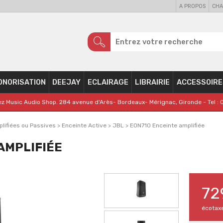
A PROPOS
CHA
ONORISATION
DEEJAY
ECLAIRAGE
LIBRAIRIE
ACCESSOIRE
z Music Audio Shop. 284 avenue d'Arès- Bordeaux- Mérignac, Gironde - Tel : 
lifiées ou Passives
>
Enceinte Active
>
JBL
>
EON710 Enceinte amplifiée
AMPLIFIÉE
72
écotax