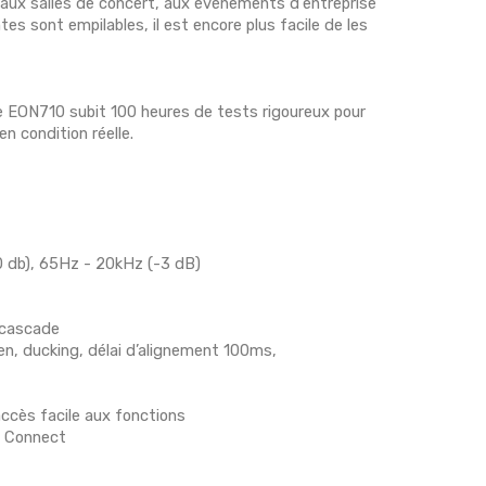
 aux salles de concert, aux événements d'entreprise
es sont empilables, il est encore plus facile de les
 EON710 subit 100 heures de tests rigoureux pour
n condition réelle.
0 db), 65Hz - 20kHz (-3 dB)
 cascade
en, ducking, délai d’alignement 100ms,
accès facile aux fonctions
ro Connect