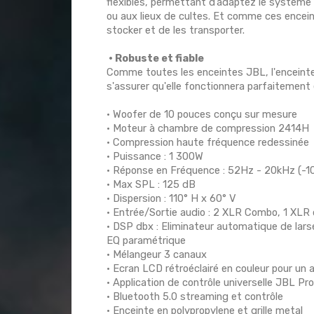
flexibles, permettant d’adaptez le système
ou aux lieux de cultes. Et comme ces enceint
stocker et de les transporter.
• Robuste et fiable
Comme toutes les enceintes JBL, l'enceinte
s'assurer qu'elle fonctionnera parfaitement e
• Woofer de 10 pouces conçu sur mesure
• Moteur à chambre de compression 2414H
• Compression haute fréquence redessinée
• Puissance : 1 300W
• Réponse en Fréquence : 52Hz - 20kHz (-1
• Max SPL : 125 dB
• Dispersion : 110° H x 60° V
• Entrée/Sortie audio : 2 XLR Combo, 1 XLR
• DSP dbx : Eliminateur automatique de lars
EQ paramétrique
• Mélangeur 3 canaux
• Ecran LCD rétroéclairé en couleur pour un 
• Application de contrôle universelle JBL P
• Bluetooth 5.0 streaming et contrôle
• Enceinte en polypropylene et grille metal