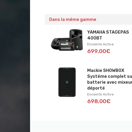
Dans la même gamme
YAMAHA STAGEPAS
400BT
Enceinte Active
699,00€
Mackie SHOWBOX
Systéme complet s
batterie avec mixeu
déporté
Enceinte Active
698,00€