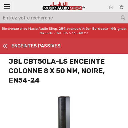
Bienvenue chez Music Audio Shop. 284 avenue d'Arès- Bordeaux- Mérignac,
Gironde - Tel : 05.57.65.48.23
ENCEINTES PASSIVES
JBL CBT50LA-LS ENCEINTE
COLONNE 8 X 50 MM, NOIRE,
EN54-24