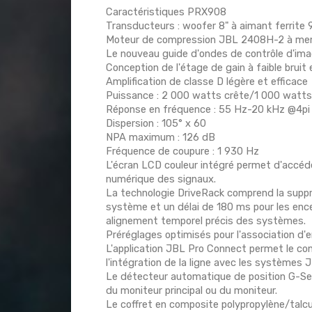
Caractéristiques PRX908
Transducteurs : woofer 8" à aimant ferrite
Moteur de compression JBL 2408H-2 à memb
Le nouveau guide d'ondes de contrôle d'imag
Conception de l'étage de gain à faible bruit e
Amplification de classe D légère et efficace
Puissance : 2 000 watts crête/1 000 watt
Réponse en fréquence : 55 Hz-20 kHz @4pi 
Dispersion : 105° x 60
NPA maximum : 126 dB
Fréquence de coupure : 1 930 Hz
L'écran LCD couleur intégré permet d'accéd
numérique des signaux.
La technologie DriveRack comprend la suppre
système et un délai de 180 ms pour les ence
alignement temporel précis des systèmes.
Préréglages optimisés pour l'association d'
L'application JBL Pro Connect permet le co
l'intégration de la ligne avec les systèm
Le détecteur automatique de position G-Sens
du moniteur principal ou du moniteur.
Le coffret en composite polypropylène/talcum 