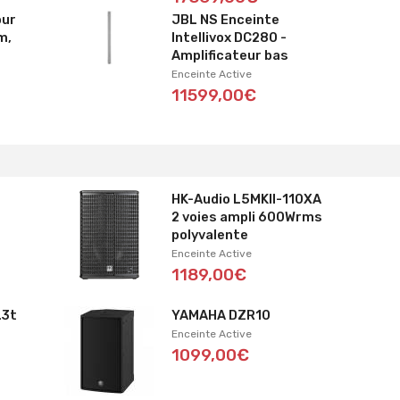
our
JBL NS Enceinte
m,
Intellivox DC280 -
Amplificateur bas
Enceinte Active
11599,00€
HK-Audio L5MKII-110XA
2 voies ampli 600Wrms
polyvalente
Enceinte Active
1189,00€
L3t
YAMAHA DZR10
Enceinte Active
1099,00€