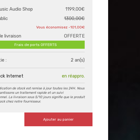
usic Audio Shop
1199,00€
ublic
1300,00€
-101,00€
de livraison
OFFERTE
Frais de ports OFFERTS
ie :
2 an(s)
ck Internet
en réappro.
dication de stock est remise à jour toutes les 24H. Nous
antissons un traitement rapide et un suivi
nel. La livraison sous 5/10 jours signifie que le produit
tock chez notre fournisseur.
Ajouter au panier