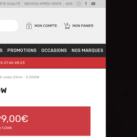
RTE QUALITÉ
SERVICES APRÈS-VENTE
AIDE
MON COMPTE
MON PANIER
S
PROMOTIONS
OCCASIONS
NOS MARQUES
05.57.65.48.23
2 voies 21cm - 2.000W
0W
99,00€
e
1,00€