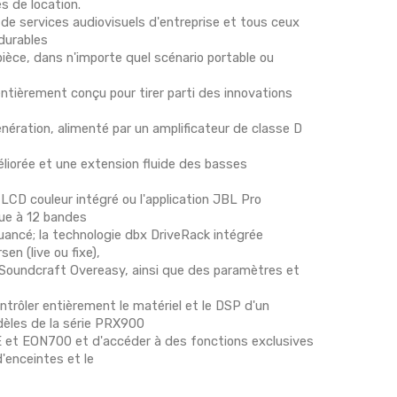
s de location.
 de services audiovisuels d'entreprise et tous ceux
durables
 pièce, dans n'importe quel scénario portable ou
ntièrement conçu pour tirer parti des innovations
ération, alimenté par un amplificateur de classe D
liorée et une extension fluide des basses
CD couleur intégré ou l'application JBL Pro
ue à 12 bandes
uancé; la technologie dbx DriveRack intégrée
n (live ou fixe),
n Soundcraft Overeasy, ainsi que des paramètres et
trôler entièrement le matériel et le DSP d'un
dèles de la série PRX900
t EON700 et d'accéder à des fonctions exclusives
'enceintes et le