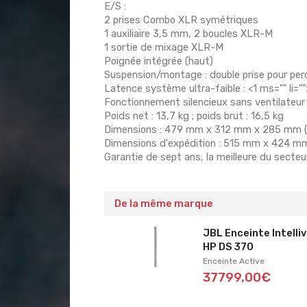
E/S :
2 prises Combo XLR symétriques
1 auxiliaire 3,5 mm, 2 boucles XLR-M
1 sortie de mixage XLR-M
Poignée intégrée (haut)
Suspension/montage : double prise pour pe
Latence système ultra-faible : <1 ms="" li=""
Fonctionnement silencieux sans ventilateur
Poids net : 13,7 kg ; poids brut : 16,5 kg
Dimensions : 479 mm x 312 mm x 285 mm (
Dimensions d'expédition : 515 mm x 424 m
Garantie de sept ans, la meilleure du secteu
De la même marque
JBL Enceinte Intelli
HP DS 370
Enceinte Active
37799,00€