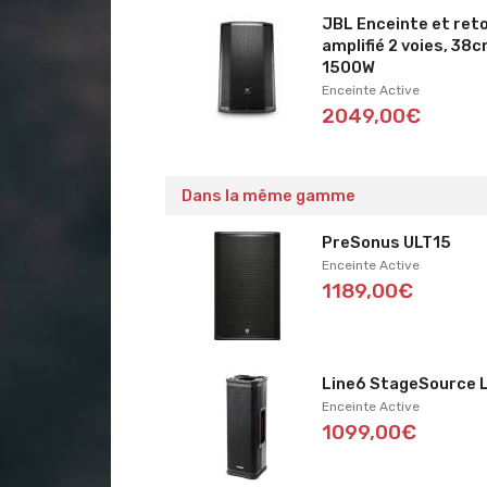
JBL Enceinte et ret
amplifié 2 voies, 38c
1500W
Enceinte Active
2049,00€
Dans la même gamme
PreSonus ULT15
Enceinte Active
1189,00€
Line6 StageSource 
Enceinte Active
1099,00€