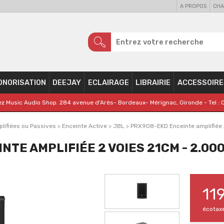
A PROPOS
CHA
ONORISATION
DEEJAY
ECLAIRAGE
LIBRAIRIE
ACCESSOIRE
z Music Audio Shop. 284 avenue d'Arès- Bordeaux- Mérignac, Gironde - Tel : 
lifiées ou Passives
>
Enceinte Active
>
JBL
>
PRX908-EKD Enceinte amplifiée 
NTE AMPLIFIÉE 2 VOIES 21CM - 2.00
11
écotax