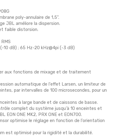
 908G
rane poly-annulaire de 1,5".
e JBL améliore la dispersion.
t faible distorsion.
s RMS
(-10 dB) ; 65 Hz-20 kHz@4pi (-3 dB)
er aux fonctions de mixage et de traitement
ssion automatique de l'effet Larsen, un limiteur de
intes, par intervalles de 100 microsecondes, pour un
enceintes à large bande et de caissons de basse.
ntrôle complet du système jusqu'à 10 enceintes et
es JBL EON ONE MK2, PRX ONE et EON700.
or optimise le réglage en fonction de l'orientation
est optimisé pour la rigidité et la durabilité.