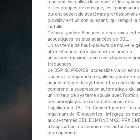
musique, les salles de concert et les agence
et les groupes de musique, les fournisseurs
qui ont besoin de systèmes professionnels 
qui délivrent un son puissant, qui remplit la
installé.
Ce haut-parleur 8 pouces à deux voies est e
acoustiques les plus avancées de JBL.
Un système de haut-parleurs de nouvelle gén
ultra-efficace, offre clarté et définition à
un volume maximal, avec une dispersion amé
fréquences.
Le DSP du PRX908, accessible via un écran L
Connect, comprend un égaliseur paramétriq
pour le réglage du système et un contrôle n
comprend la suppression automatique du larse
un limiteur de système souple avec l'optio
des préréglages de retard des enceintes.
L'application JBL Pro Connect permet de con
maximum de 10 enceintes ; intégrez les mo
aux systèmes JBL EON ONE MK2, PRX ONE e
à l'application, notamment les instantanés d
regroupement.