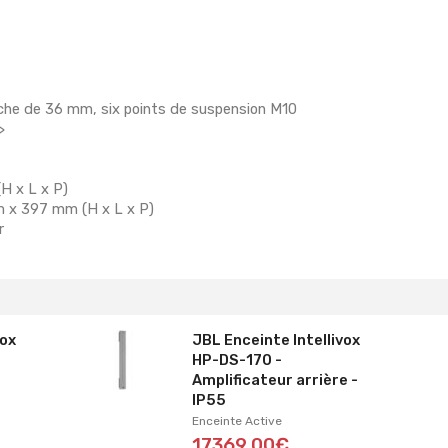
rche de 36 mm, six points de suspension M10
>
H x L x P)
m x 397 mm (H x L x P)
r
vox
JBL Enceinte Intellivox
HP-DS-170 -
Amplificateur arrière -
IP55
Enceinte Active
17369,00€