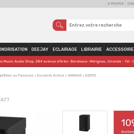
A PROPOS
CHA
ONORISATION
DEEJAY
ECLAIRAGE
LIBRAIRIE
ACCESSOIRE
z Music Audio Shop. 284 avenue d'Arès- Bordeaux- Mérignac, Gironde - Tel : 
lifiées ou Passives
>
Enceinte Active
>
YAMAHA
>
DZR10
WATT
10
écotax