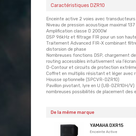
Caractéristiques DZR10
Enceinte active 2 voies avec transducteurs
Niveau de pression acoustique maximal 13
Amplification classe D 2000W
DSP 96kHz et filtrage FIR pour un son haute 
Traitement Advanced FIR-X combinant filtre 
distorsion de phase
Nombreuses fonctions DSP, chargement de pr
routing accessibles intuitivement via l'écra
D-Contour et circuits de protection extrêm
Coffret en multiplis résistant et léger ave
Housse optionnelle (SPCVR-DZR10)
Pavillon pivotant, lyre en U (UB-DZR10H/V) e
nombreuses possibilités de placement des 
De la même marque
YAMAHA DXR15
Enceinte Active