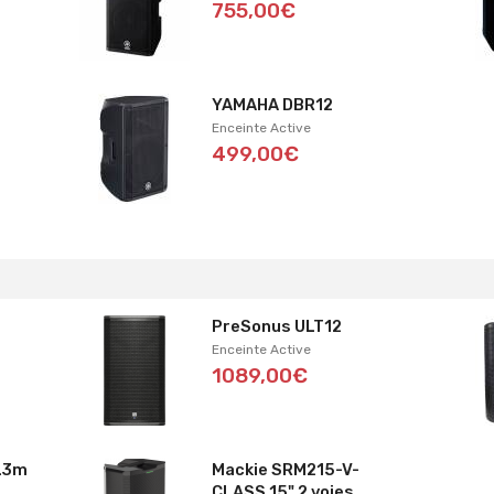
755,00€
YAMAHA DBR12
Enceinte Active
499,00€
PreSonus ULT12
Enceinte Active
1089,00€
 L3m
Mackie SRM215-V-
CLASS 15" 2 voies