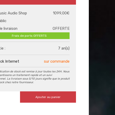
usic Audio Shop
1099,00€
ublic
de livraison
OFFERTE
Frais de ports OFFERTS
ie :
7 an(s)
ck Internet
sur commande
dication de stock est remise à jour toutes les 24H. Nous
antissons un traitement rapide et un suivi
nel. La livraison sous 5/10 jours signifie que le produit
tock chez notre fournisseur.
Ajouter au panier