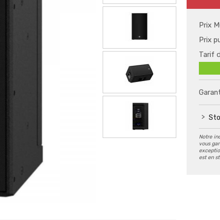
Prix M
Prix p
Tarif 
Garant
Sto
Notre in
vous gar
exception
est en s