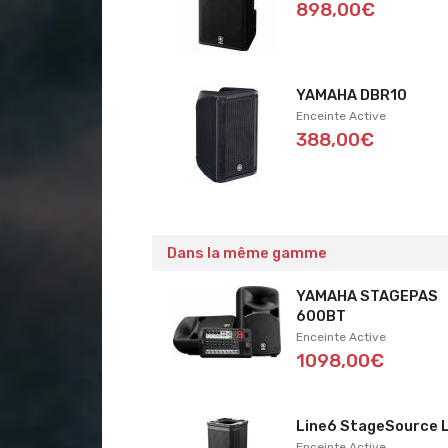
898,00€
YAMAHA DBR10
Enceinte Active
388,00€
Dans la même gamme
YAMAHA STAGEPAS
600BT
Enceinte Active
1098,00€
Line6 StageSource
Enceinte Active