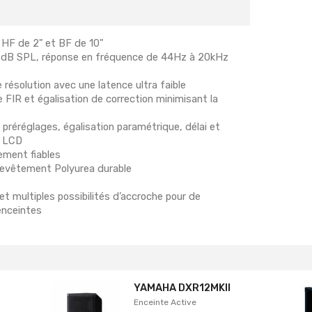
 HF de 2" et BF de 10"
7 dB SPL, réponse en fréquence de 44Hz à 20kHz
résolution avec une latence ultra faible
FIR et égalisation de correction minimisant la
éréglages, égalisation paramétrique, délai et
n LCD
ement fiables
c revêtement Polyurea durable
t multiples possibilités d’accroche pour de
enceintes
YAMAHA DXR12MKII
Enceinte Active