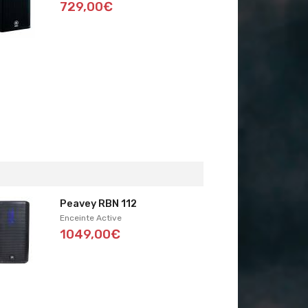
729,00€
Peavey RBN 112
Enceinte Active
1049,00€