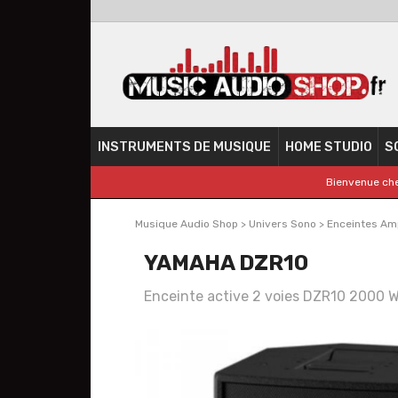
INSTRUMENTS DE MUSIQUE
HOME STUDIO
S
Bienvenue che
Musique Audio Shop
>
Univers Sono
>
Enceintes Amp
YAMAHA DZR10
Enceinte active 2 voies DZR10 2000 