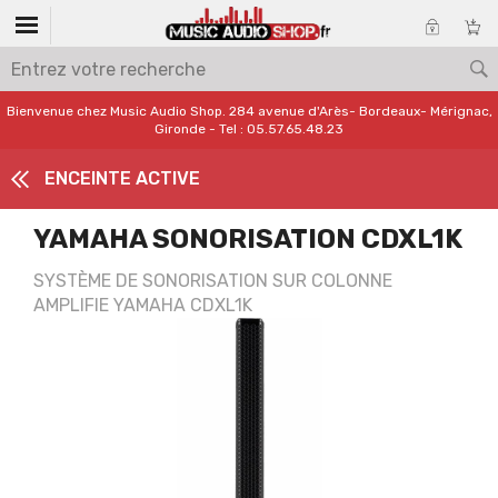
Bienvenue chez Music Audio Shop. 284 avenue d'Arès- Bordeaux- Mérignac,
Gironde - Tel : 05.57.65.48.23
ENCEINTE ACTIVE
YAMAHA SONORISATION CDXL1K
SYSTÈME DE SONORISATION SUR COLONNE
AMPLIFIE YAMAHA CDXL1K