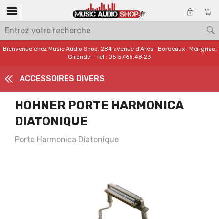
Bienvenue chez Music Audio Shop. 284 avenue d'Arès- Bordeaux- Mérignac,
Gironde - Tel : 05.57.65.48.23
ACCESSOIRES DIVERS
HOHNER PORTE HARMONICA
DIATONIQUE
Porte Harmonica Diatonique