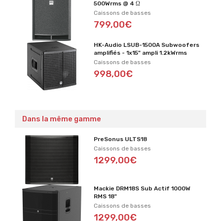
500Wrms @ 4 Ω
Caissons de basses
799,00€
HK-Audio LSUB-1500A Subwoofers
amplifiés - 1x15" ampli 1.2kWrms
Caissons de basses
998,00€
Dans la même gamme
PreSonus ULTS18
Caissons de basses
1299,00€
Mackie DRM18S Sub Actif 1000W
RMS 18"
Caissons de basses
1299,00€