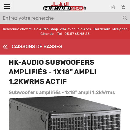
Bienvenue chez Music Audio Shop. 284 avenue d'Arès- Bordeaux- Mérignac,
Gironde - Tel : 05.57.65.48.23
CAISSONS DE BASSES
HK-AUDIO SUBWOOFERS
AMPLIFIÉS - 1X18" AMPLI
1.2KWRMS ACTIF
Subwoofers amplifiés - 1x18" ampli 1.2kWrms