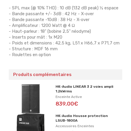
- SPL max (@ 10% THD) : 10 dB (132 dB peak) ½ espace
- Bande passante +/- 3dB : 42 Hz - X-over
- Bande passante -10dB : 38 Hz - X-over
- Amplificateur : 1200 Watt @ 4 Ω
- Haut-parleur : 18" (bobine 2,5" néodyme)
- Inserts pour mât : 1x M20
- Poids et dimensions : 42,5 kg, L51 x H66,7 x P71,7 cm
- Structure : MDF 16 mm
- Roulettes en option
Produits complémentaires
HK-Audio LINEAR 3 2 voies ampli
1.2kWrms
Enceinte Active
839,00€
HK-Audio Housse protection
LSUB-1800A
Accessoires Enceintes