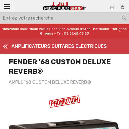
Bienvenue chez Music Audio Shop. 284 avenue d'Arès- Bordeaux- Mérignac,
Gironde - Tel : 05.57.65.48.23
AMPLIFICATEURS GUITARES ELECTRIQUES
FENDER ’68 CUSTOM DELUXE
REVERB®
AMPLI. ’68 CUSTOM DELUXE REVERB®