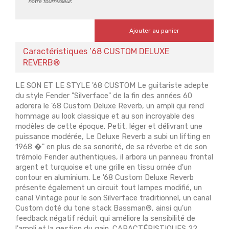
notre fournisseur.
Ajouter au panier
Caractéristiques ’68 CUSTOM DELUXE
REVERB®
LE SON ET LE STYLE '68 CUSTOM Le guitariste adepte
du style Fender "Silverface" de la fin des années 60
adorera le '68 Custom Deluxe Reverb, un ampli qui rend
hommage au look classique et au son incroyable des
modèles de cette époque. Petit, léger et délivrant une
puissance modérée, Le Deluxe Reverb a subi un lifting en
1968 �" en plus de sa sonorité, de sa réverbe et de son
trémolo Fender authentiques, il arbora un panneau frontal
argent et turquoise et une grille en tissu ornée d'un
contour en aluminium. Le '68 Custom Deluxe Reverb
présente également un circuit tout lampes modifié, un
canal Vintage pour le son Silverface traditionnel, un canal
Custom doté du tone stack Bassman®, ainsi qu'un
feedback négatif réduit qui améliore la sensibilité de
l'ampli et la gestion du gain. CARACTÉRISTIQUES 22