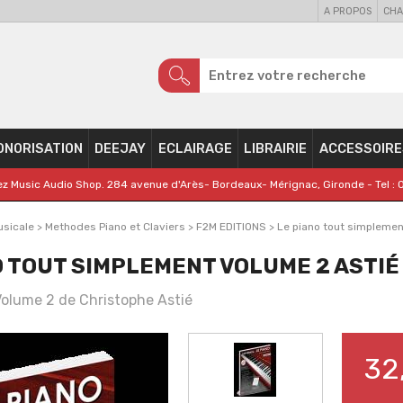
A PROPOS
CHA
ONORISATION
DEEJAY
ECLAIRAGE
LIBRAIRIE
ACCESSOIRE
z Music Audio Shop. 284 avenue d'Arès- Bordeaux- Mérignac, Gironde - Tel : 
usicale
>
Methodes Piano et Claviers
>
F2M EDITIONS
>
Le piano tout simplemen
O TOUT SIMPLEMENT VOLUME 2 ASTIÉ
Volume 2 de Christophe Astié
32