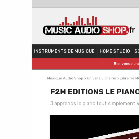
INSTRUMENTS DE MUSIQUE
HOME STUDIO
S
Bienvenue che
Musique Audio Shop
>
Univers Librairie
>
Librairie M
F2M EDITIONS LE PIAN
J'apprends le piano tout simplement 