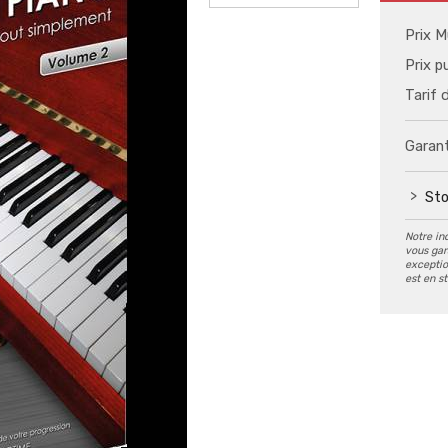
Prix M
Prix p
Tarif 
Garant
Sto
Notre in
vous gar
exception
est en s