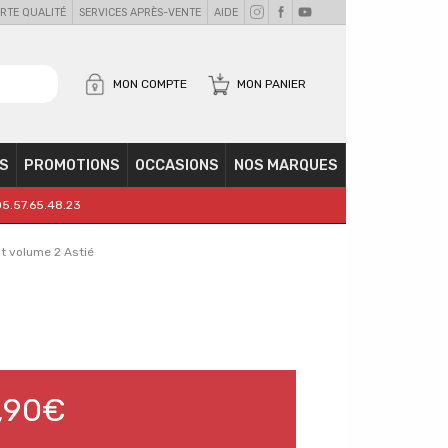
RTE QUALITÉ
SERVICES APRÈS-VENTE
AIDE
MON COMPTE
MON PANIER
S
PROMOTIONS
OCCASIONS
NOS MARQUES
05.57.65.48.23
t volume 2 Astié
,90€