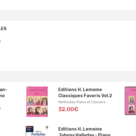
LES
s
ean-
Editions H. Lemoine
ano
Classiques Favoris Vol.2
Methodes Piano et Claviers
s
32,00€
Editions H. Lemoine
Johnny Hallyday - Piano