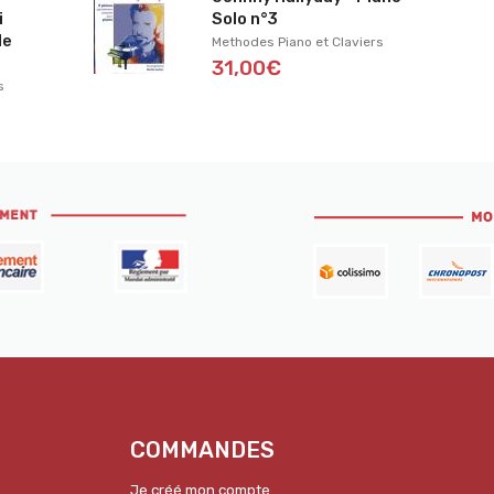
i
Solo n°3
de
Methodes Piano et Claviers
31,00€
s
COMMANDES
Je créé mon compte