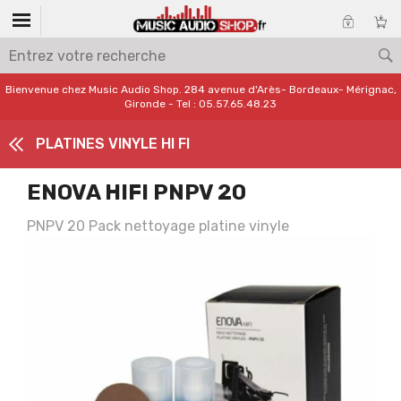
Bienvenue chez Music Audio Shop. 284 avenue d'Arès- Bordeaux- Mérignac,
Gironde - Tel : 05.57.65.48.23
PLATINES VINYLE HI FI
ENOVA HIFI PNPV 20
PNPV 20 Pack nettoyage platine vinyle