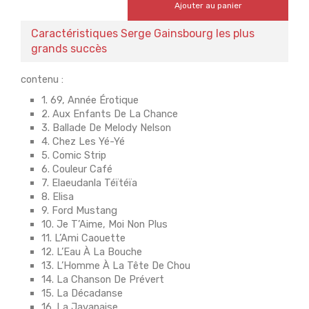
Ajouter au panier
Caractéristiques Serge Gainsbourg les plus
grands succès
contenu :
1. 69, Année Érotique
2. Aux Enfants De La Chance
3. Ballade De Melody Nelson
4. Chez Les Yé-Yé
5. Comic Strip
6. Couleur Café
7. Elaeudanla Téïtéïa
8. Elisa
9. Ford Mustang
10. Je T’Aime, Moi Non Plus
11. L’Ami Caouette
12. L’Eau À La Bouche
13. L’Homme À La Tête De Chou
14. La Chanson De Prévert
15. La Décadanse
16. La Javanaise