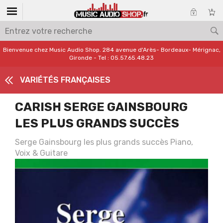
Bienvenue chez Music Audio Shop. 284 avenue d'Arès- Bordeaux- Mérignac,
Gironde - Tel : 05.57.65.48.23
VARIÉTÉS FRANÇAISES
CARISH SERGE GAINSBOURG
LES PLUS GRANDS SUCCÈS
Serge Gainsbourg les plus grands succès Piano,
Voix & Guitare