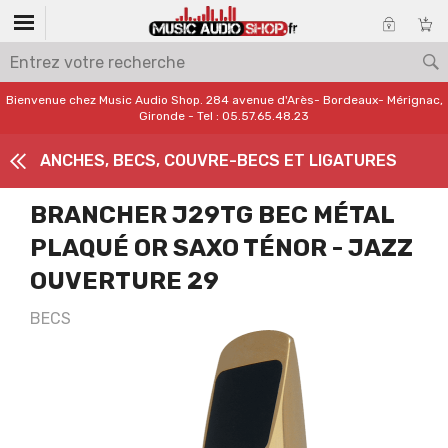
Bienvenue chez Music Audio Shop. 284 avenue d'Arès- Bordeaux- Mérignac,
Gironde - Tel : 05.57.65.48.23
ANCHES, BECS, COUVRE-BECS ET LIGATURES
BRANCHER J29TG BEC MÉTAL
PLAQUÉ OR SAXO TÉNOR - JAZZ
OUVERTURE 29
BECS