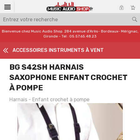
Bienvenue chez Music Audio Shop. 284 avenue d'Arès- Bordeaux- Mérignac,
Gironde - Tel : 05.57.65.48.23
ACCESSOIRES INSTRUMENTS À VENT
BG S42SH HARNAIS
SAXOPHONE ENFANT CROCHET
À POMPE
Harnais - Enfant crochet à pompe