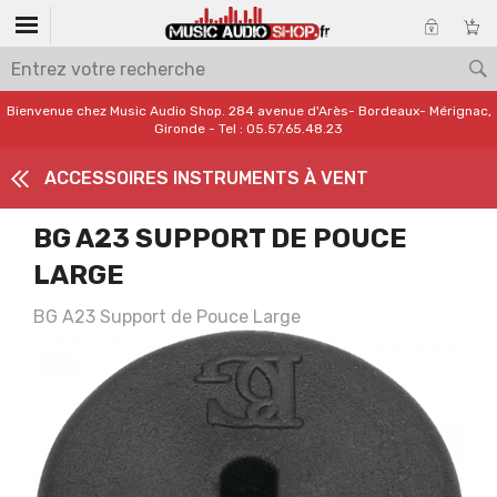
Bienvenue chez Music Audio Shop. 284 avenue d'Arès- Bordeaux- Mérignac,
Gironde - Tel : 05.57.65.48.23
ACCESSOIRES INSTRUMENTS À VENT
BG A23 SUPPORT DE POUCE
LARGE
BG A23 Support de Pouce Large