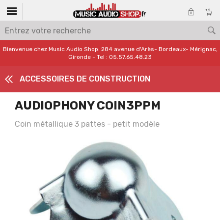
Bienvenue chez Music Audio Shop. 284 avenue d'Arès- Bordeaux- Mérignac,
Gironde - Tel : 05.57.65.48.23
ACCESSOIRES DE CONSTRUCTION
AUDIOPHONY COIN3PPM
Coin métallique 3 pattes - petit modèle