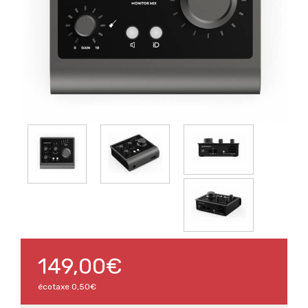
149,00€
écotaxe
0,50€