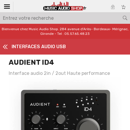
Bienvenue chez Music Audio Shop. 284 avenue d'Arès- Bordeaux- Mérignac,
Gironde - Tel : 05.57.65.48.23
INTERFACES AUDIO USB
AUDIENT ID4
Interface audio 2in / 2out Haute performance