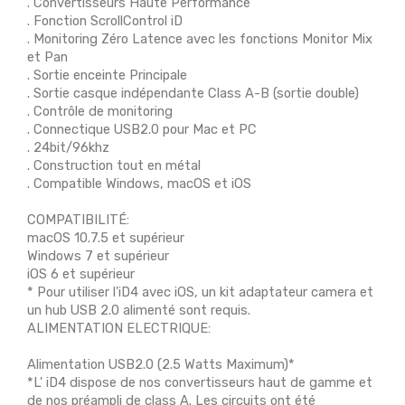
. Convertisseurs Haute Performance
. Fonction ScrollControl iD
. Monitoring Zéro Latence avec les fonctions Monitor Mix
et Pan
. Sortie enceinte Principale
. Sortie casque indépendante Class A-B (sortie double)
. Contrôle de monitoring
. Connectique USB2.0 pour Mac et PC
. 24bit/96khz
. Construction tout en métal
. Compatible Windows, macOS et iOS
COMPATIBILITÉ:
macOS 10.7.5 et supérieur
Windows 7 et supérieur
iOS 6 et supérieur
* Pour utiliser l'iD4 avec iOS, un kit adaptateur camera et
un hub USB 2.0 alimenté sont requis.
ALIMENTATION ELECTRIQUE:
Alimentation USB2.0 (2.5 Watts Maximum)*
*L' iD4 dispose de nos convertisseurs haut de gamme et
de nos préampli de class A. Les circuits ont été