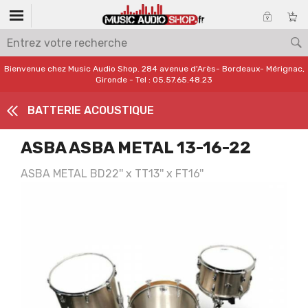
Bienvenue chez Music Audio Shop. 284 avenue d'Arès- Bordeaux- Mérignac,
Gironde - Tel : 05.57.65.48.23
BATTERIE ACOUSTIQUE
ASBA ASBA METAL 13-16-22
ASBA METAL BD22'' x TT13'' x FT16''