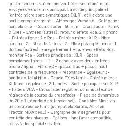
quatre sources stéréo, pouvant être simultanément
envoyées vers le mix principal. La sortie principale et
l’entrée micro sont symétriques (XLR), et il existe une
sortie enregistrement. - Affichage : Vumètre - Catégorie :
console club - Course fader : 60 mm - Crossfader : Penny
& Giles - Entrées (autres) : retour d'effets Rca, 2 x phono
- Entrées ligne : 2 x Rca - Entrées micro : XLR - Nbre
canaux : 2 - Nbre de faders : 2 - Nbre préamplis micro : 1 -
Sorties (autres) : enregistrement Rca, envoi effets Rca,
monitor Rca - Sorties principales : XLR - Specs
complémentaires : - 2 + 2 canaux avec deux entrées
phono / ligne - Filtre VCF : passe-bas + passe-haut
contrôles de la fréquence + résonance - Égaliseur 3-
bandes « total kill » - Boucle FX externe - Entrée micro :
XLR avec égaliseurs 2-bandes - Sortie principale sur XLR
- Faders VCA - Crossfader réglable : commutateur de
réglage de la courbe du crossfader - Plage de dynamique
de 20 dB (standard professionnel) - Contrôles Midi : via
un contrôleur externe (compatible Serato, Ableton,
Traktor, MIXVibes…) - Bargraphe de 9 segments pour
contrôle des niveaux - Options : Innofader compatible,
crossfader spécial scratch