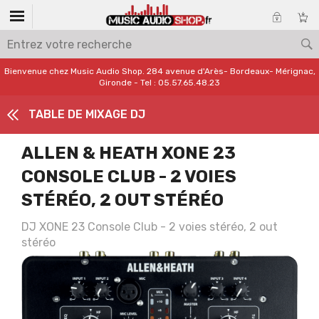
Bienvenue chez Music Audio Shop. 284 avenue d'Arès- Bordeaux- Mérignac,
Gironde - Tel : 05.57.65.48.23
TABLE DE MIXAGE DJ
ALLEN & HEATH XONE 23
CONSOLE CLUB - 2 VOIES
STÉRÉO, 2 OUT STÉRÉO
DJ XONE 23 Console Club - 2 voies stéréo, 2 out
stéréo