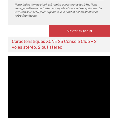
Notre indication de stock est remise à jour toutes les 24H. Nous
vous garantissons un traitement rapide et un suivi exceptionnel. La
livraison sous 5/10 jours signifie que le produit est en stock chez
notre fournisseur.
Ajouter au panier
Caractéristiques XONE 23 Console Club - 2
voies stéréo, 2 out stéréo