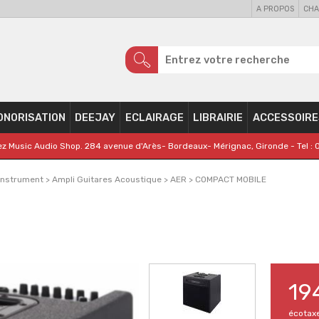
A PROPOS
CHA
ONORISATION
DEEJAY
ECLAIRAGE
LIBRAIRIE
ACCESSOIRE
z Music Audio Shop. 284 avenue d'Arès- Bordeaux- Mérignac, Gironde - Tel : 
Instrument
>
Ampli Guitares Acoustique
>
AER
>
COMPACT MOBILE
19
écotax