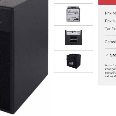
Prix M
Prix p
Tarif 
Garant
Sto
Notre in
vous gar
exception
est en s