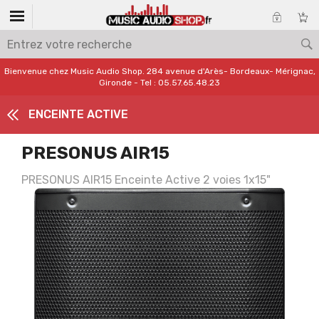
Bienvenue chez Music Audio Shop. 284 avenue d'Arès- Bordeaux- Mérignac,
Gironde - Tel : 05.57.65.48.23
ENCEINTE ACTIVE
PRESONUS AIR15
PRESONUS AIR15 Enceinte Active 2 voies 1x15"