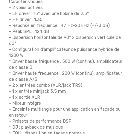
Caractéristiques
- 2 voies actives
- LF driver : 15″ avec une bobine de 2,5″
- HF driver : 1,35″
- Réponse en fréquence : 47 Hz-20 kHz (+/-3 dB)
- Peak SPL : 124 dB
- Dispersion horizontale de 90° x dispersion verticale de
60°
- Configuration d’amplificateur de puissance hybride de
1200 W :
* Driver basse fréquence : 500 W (continu), amplificateur
de classe D
* Driver haute fréquence : 200 W (continu), amplificateur
de classe A/B
- 2 x entrées combo (XLR/jack TRS)
- 1 x entrée minijack 3,5 mm
- 1 x sortie XLR
- Mixeur intégré
- Enceinte multiangle pour une application en façade ou
en retour
- Présets de performance DSP :
* DJ : playback de musique
* FOH : disposition en façade normale