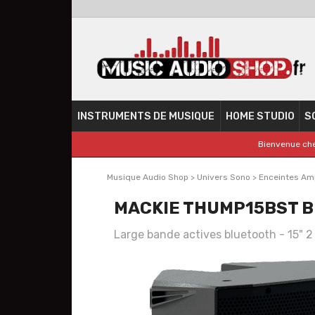
INSTRUMENTS DE MUSIQUE
HOME STUDIO
S
Bienvenue che
Musique Audio Shop
>
Univers Sono
>
Enceintes Amp
MACKIE THUMP15BST 
Large bande actives bluetooth - 15" 