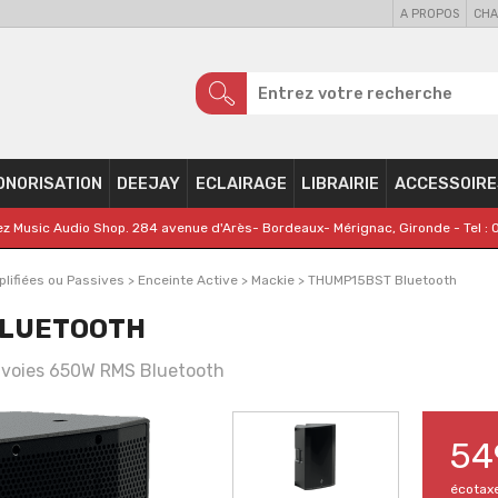
A PROPOS
CHA
ONORISATION
DEEJAY
ECLAIRAGE
LIBRAIRIE
ACCESSOIRE
z Music Audio Shop. 284 avenue d'Arès- Bordeaux- Mérignac, Gironde - Tel : 
lifiées ou Passives
>
Enceinte Active
>
Mackie
>
THUMP15BST Bluetooth
BLUETOOTH
2 voies 650W RMS Bluetooth
54
écotax