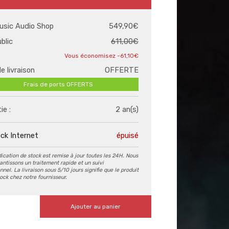
usic Audio Shop
549,90€
ublic
611,00€
-61,10€
de livraison
OFFERTE
Frais de ports OFFERTS
ie :
2 an(s)
ck Internet
épuisé
dication de stock est remise à jour toutes les 24H. Nous
antissons un traitement rapide et un suivi
nel. La livraison sous 5/10 jours signifie que le produit
tock chez notre fournisseur.
Ajouter au panier