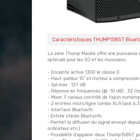
Caractéristiques THUMP15BST Bluet
La série Thump Mackie offre une puissance e
optimale pour les DJ et les musiciens.
- Enceinte active 1300 W classe D
- Haut-parleur 15" et moteur à compression 
- Spl max : 127 dB
- Réponse en fréquences (@ -10 dB) : 32 H
- Mixer 3 canaux contrôlé de façon numériq
- 2 entrées micro/ligne combo XLR/jack 6
- Interface Bluetooth :
• Entrée stéréo Bluetooth
• Permet la diffusion du signal envoyé depu
ordinateur etc.)
• Possibilité d'appairer deux Thump15BST pou