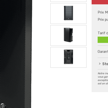
Prix M
Prix p
Tarif 
Garant
Sto
Notre in
vous gar
exception
est en s