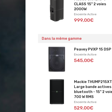
CLASS 15" 2 voies
2000W
Enceinte Active
999,00€
Dans la même gamme
Peavey PVXP 15 DSP
Enceinte Active
545,00€
Mackie THUMP215X
Large bande actives
bluetooth - 15" 2 voi
700 W RMS
Enceinte Active
529,00€