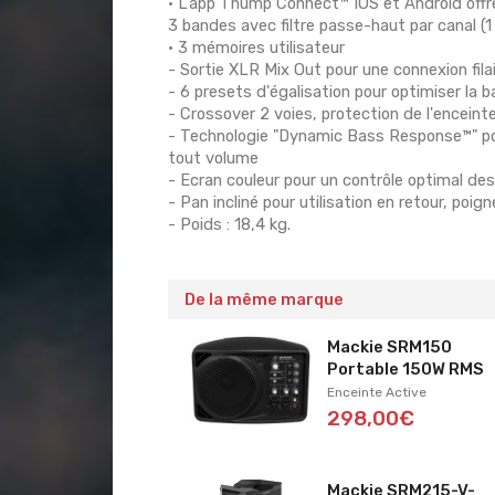
• L'app Thump Connect™ IOS et Android offre
3 bandes avec filtre passe-haut par canal (1
• 3 mémoires utilisateur
- Sortie XLR Mix Out pour une connexion fila
- 6 presets d'égalisation pour optimiser la 
- Crossover 2 voies, protection de l'enceinte
- Technologie "Dynamic Bass Response™" po
tout volume
- Ecran couleur pour un contrôle optimal de
- Pan incliné pour utilisation en retour, p
- Poids : 18,4 kg.
De la même marque
Mackie SRM150
Portable 150W RMS
Enceinte Active
298,00€
Mackie SRM215-V-