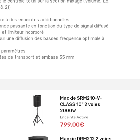
 le contrôle total sur la section mixage (Volume, Eq.
 & 2))
ire à des enceintes additionnelles
bande passante en fonction du type de signal diffusé
 et limiteur incorporé
ur une diffusion des basses fréquence optimale à
s paramètres
oignées de transport et embase 35 mm
Mackie SRM210-V-
CLASS 10" 2 voies
2000W
Enceinte Active
799,00€
Mackie DRM212 2 voies