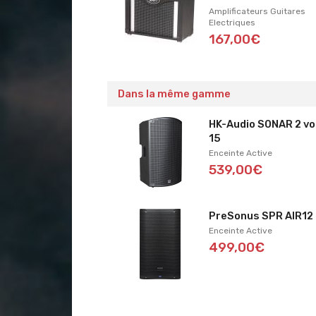
Amplificateurs Guitares
Electriques
167,00€
Dans la même gamme
HK-Audio SONAR 2 vo
15
Enceinte Active
539,00€
PreSonus SPR AIR12
Enceinte Active
499,00€