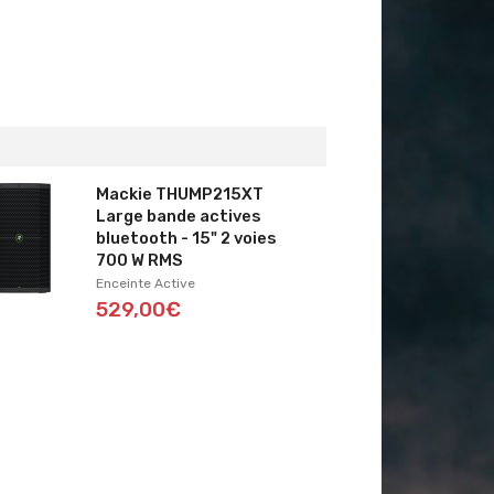
Mackie THUMP215XT
Large bande actives
bluetooth - 15" 2 voies
700 W RMS
Enceinte Active
529,00€