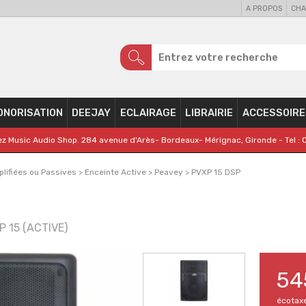
A PROPOS
CHA
ONORISATION
DEEJAY
ECLAIRAGE
LIBRAIRIE
ACCESSOIRE
z Music Audio Shop. 284 avenue d'Arès- Bordeaux- Mérignac, Gironde - Tel : 
lifiées ou Passives
>
Enceinte Active
>
Peavey
>
PVXP 15 DSP
XP 15 (ACTIVE)
54
écotax