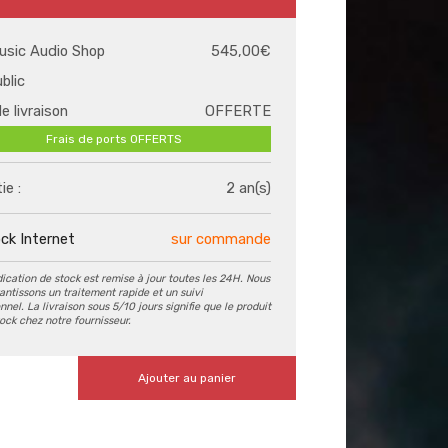
usic Audio Shop
545,00€
ublic
de livraison
OFFERTE
Frais de ports OFFERTS
ie :
2 an(s)
ck Internet
sur commande
dication de stock est remise à jour toutes les 24H. Nous
antissons un traitement rapide et un suivi
nel. La livraison sous 5/10 jours signifie que le produit
tock chez notre fournisseur.
Ajouter au panier