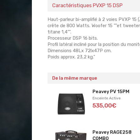
Caractéristiques PVXP 15 DSP
Haut-parleur bi-amplifié à 2 voies PVXP 15 
crête de 800 Watts. Woofer 15 ""et tweet
titane 1,4"".
Processeur DSP 16 bits.
Profil latéral incliné pour la position du moni
Dimensions 48Lx 72lx47P cm.
Poids approx. 23,2 kg."
De la même marque
Peavey PV 15PM
Enceinte Active
535,00€
Peavey RAGE258
COMBO