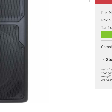
Prix M
Prix p
Tarif 
Garant
Sto
Notre in
vous gar
exception
est en s