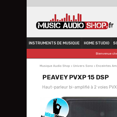
INSTRUMENTS DE MUSIQUE
HOME STUDIO
S
Bienvenue che
Musique Audio Shop
>
Univers Sono
>
Enceintes Amp
PEAVEY PVXP 15 DSP
Haut-parleur bi-amplifié à 2 voies PV