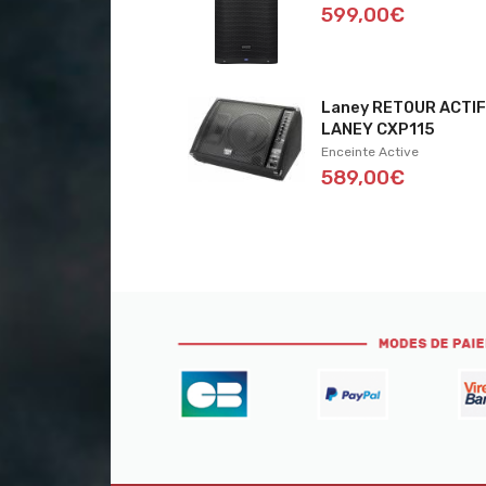
599,00€
Laney RETOUR ACTI
LANEY CXP115
Enceinte Active
589,00€