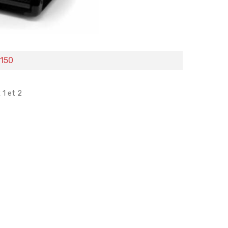
H150
 1 et 2