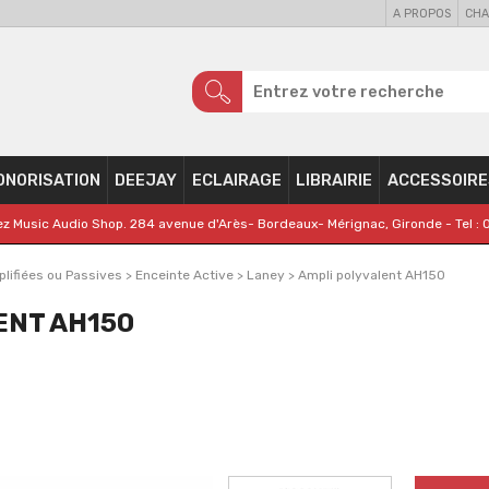
A PROPOS
CHA
ONORISATION
DEEJAY
ECLAIRAGE
LIBRAIRIE
ACCESSOIRE
z Music Audio Shop. 284 avenue d'Arès- Bordeaux- Mérignac, Gironde - Tel : 
lifiées ou Passives
>
Enceinte Active
>
Laney
>
Ampli polyvalent AH150
ENT AH150