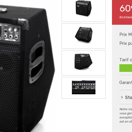
60
écotax
Prix M
Prix p
Tarif 
Garant
Sto
Notre in
vous gar
exception
est en s