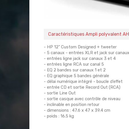
Caractéristiques Ampli polyvalent A
- HP 12" Custom Designed + tweeter
- 5 canaux - entrées XLR et jack sur canaux
- entrées ligne jack sur canaux 3 et 4
- entrées ligne RCA sur canal 5
- EQ 2 bandes sur canaux 1 et 2
- EQ graphique 5 bandes générale
- délai numérique intégré - boucle d’effet
- entrée CD et sortie Record Out (RCA)
- sortie Line Out
- sortie casque avec contrôle de niveau
- inclinable en position retour
- dimensions : 47.6 x 47 x 39.4 cm
- poids : 16.5 kg