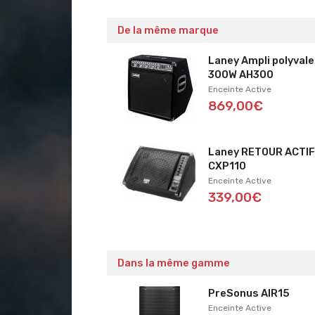
De la même marque
Laney Ampli polyval
300W AH300
Enceinte Active
869,00€
Laney RETOUR ACTI
CXP110
Enceinte Active
339,00€
Dans la même gamme
PreSonus AIR15
Enceinte Active