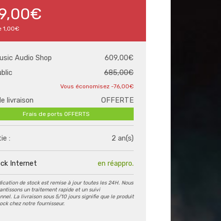
9,00€
e
1,00€
usic Audio Shop
609,00€
ublic
685,00€
-76,00€
de livraison
OFFERTE
Frais de ports OFFERTS
ie :
2 an(s)
ck Internet
en réappro.
dication de stock est remise à jour toutes les 24H. Nous
antissons un traitement rapide et un suivi
nel. La livraison sous 5/10 jours signifie que le produit
tock chez notre fournisseur.