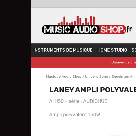
INSTRUMENTS DE MUSIQUE
HOME STUDIO
S
Bienvenue che
Musique Audio Shop
>
Univers Sono
>
Enceintes Amp
LANEY AMPLI POLYVAL
AH150 - série : AUDIOHUB
Ampli polyvalent 150W