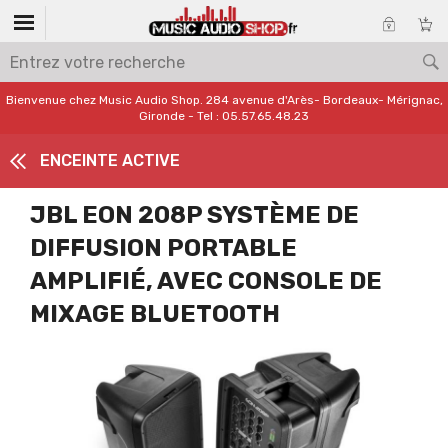
Bienvenue chez Music Audio Shop. 284 avenue d'Arès- Bordeaux- Mérignac,
Gironde - Tel : 05.57.65.48.23
ENCEINTE ACTIVE
JBL EON 208P SYSTÈME DE
DIFFUSION PORTABLE
AMPLIFIÉ, AVEC CONSOLE DE
MIXAGE BLUETOOTH