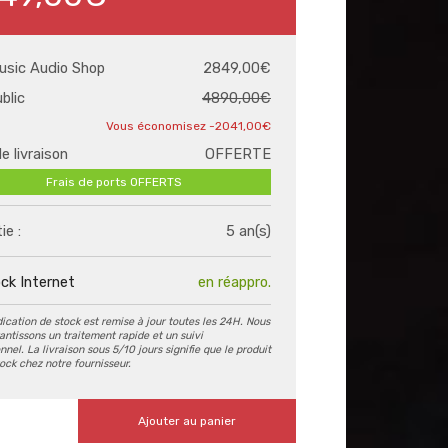
usic Audio Shop
2849,00€
ublic
4890,00€
-2041,00€
de livraison
OFFERTE
Frais de ports OFFERTS
ie :
5 an(s)
ck Internet
en réappro.
dication de stock est remise à jour toutes les 24H. Nous
antissons un traitement rapide et un suivi
nel. La livraison sous 5/10 jours signifie que le produit
tock chez notre fournisseur.
Ajouter au panier