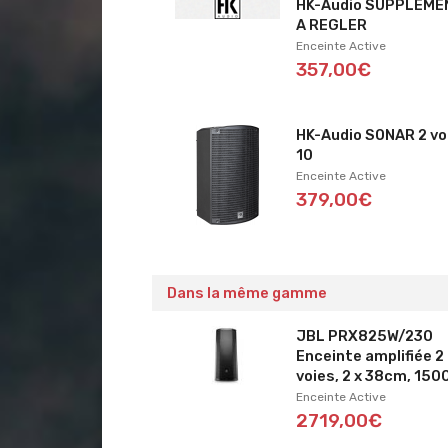
HK-Audio SUPPLEME
A REGLER
Enceinte Active
357,00€
HK-Audio SONAR 2 vo
10
Enceinte Active
379,00€
Dans la même gamme
JBL PRX825W/230
Enceinte amplifiée 2
voies, 2 x 38cm, 15
Enceinte Active
2719,00€