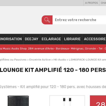
A PROPOS
CHA
ONORISATION
DEEJAY
ECLAIRAGE
LIBRAIRIE
ACCESSOIRE
z Music Audio Shop. 284 avenue d'Arès- Bordeaux- Mérignac, Gironde - Tel : 
lifiées ou Passives
>
Enceinte Active
>
HK-Audio
>
L5MKIIPACK-LOUNGE Kit ampl
LOUNGE KIT AMPLIFIÉ 120 - 180 PER
tèmes - Kit amplifié pour 120 - 180 pers. avec housses de
28