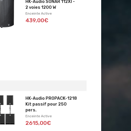
HK-Audio SONAR 112XI -
2 voies 1200 W
Enceinte Active
439,00€
HK-Audio PROPACK-1218
Kit passif pour 250
pers.
Enceinte Active
2615,00€