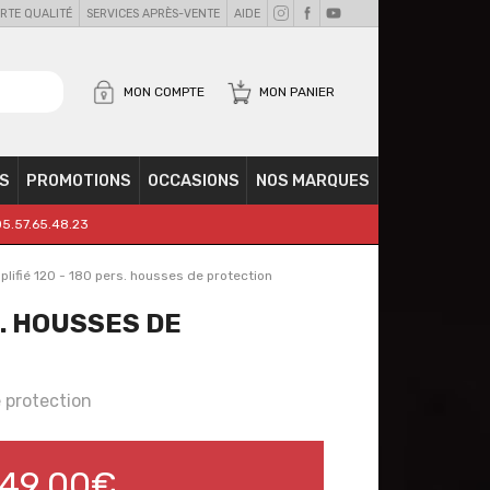
RTE QUALITÉ
SERVICES APRÈS-VENTE
AIDE
MON COMPTE
MON PANIER
S
PROMOTIONS
OCCASIONS
NOS MARQUES
05.57.65.48.23
ifié 120 - 180 pers. housses de protection
S. HOUSSES DE
 protection
49,00€