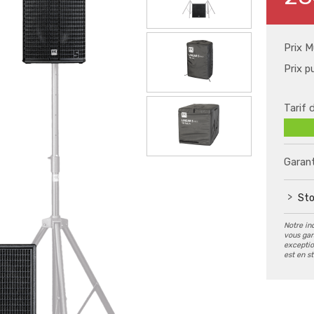
Prix M
Prix p
Tarif 
Garant
Sto
Notre in
vous gar
exception
est en s