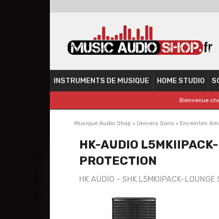
INSTRUMENTS DE MUSIQUE
HOME STUDIO
S
Bienvenue che
Musique Audio Shop
>
Univers Sono
>
Enceintes Amp
HK-AUDIO L5MKIIPACK-
PROTECTION
HK AUDIO - SHK L5MKIIPACK-LOUNGE Sys