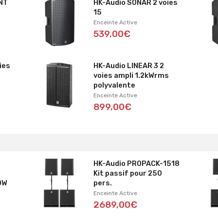
NT
HK-Audio SONAR 2 voies
15
Enceinte Active
539,00€
ies
HK-Audio LINEAR 3 2
voies ampli 1.2kWrms
polyvalente
Enceinte Active
899,00€
HK-Audio PROPACK-1518
Kit passif pour 250
00W
pers.
Enceinte Active
2689,00€