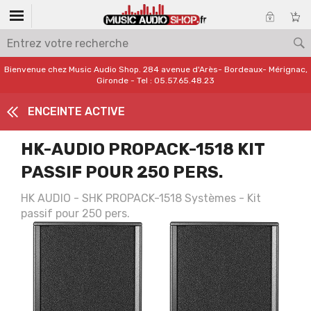
Bienvenue chez Music Audio Shop. 284 avenue d'Arès- Bordeaux- Mérignac,
Gironde - Tel : 05.57.65.48.23
ENCEINTE ACTIVE
HK-AUDIO PROPACK-1518 KIT
PASSIF POUR 250 PERS.
HK AUDIO - SHK PROPACK-1518 Systèmes - Kit
passif pour 250 pers.