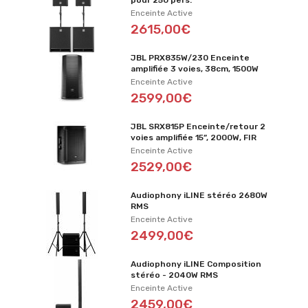
pour 250 pers.
Enceinte Active
2615,00€
JBL PRX835W/230 Enceinte
amplifiée 3 voies, 38cm, 1500W
Enceinte Active
2599,00€
JBL SRX815P Enceinte/retour 2
voies amplifiée 15”, 2000W, FIR
Enceinte Active
2529,00€
Audiophony iLINE stéréo 2680W
RMS
Enceinte Active
2499,00€
Audiophony iLINE Composition
stéréo - 2040W RMS
Enceinte Active
2459,00€