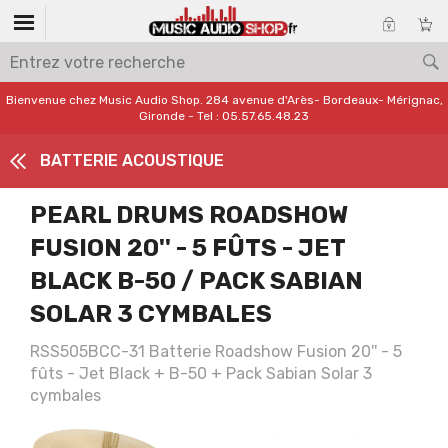
Bienvenue chez Music Audio Shop. 284 avenue d'Arès- Bordeaux- Mérignac,
Gironde - Tel : 05.57.65.48.23
BATTERIE ACOUSTIQUE
PEARL DRUMS ROADSHOW
FUSION 20'' - 5 FÛTS - JET
BLACK B-50 / PACK SABIAN
SOLAR 3 CYMBALES
RSS505BCC-31 Batterie Roadshow Fusion 20'' - 5
fûts - Jet Black + B-50 + Pack Sabian Solar 3
cymbales