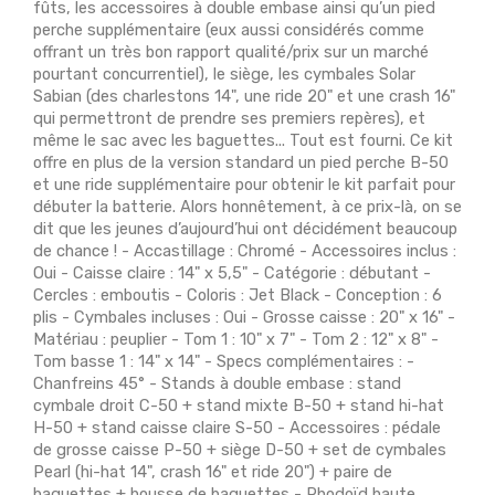
fûts, les accessoires à double embase ainsi qu’un pied
perche supplémentaire (eux aussi considérés comme
offrant un très bon rapport qualité/prix sur un marché
pourtant concurrentiel), le siège, les cymbales Solar
Sabian (des charlestons 14", une ride 20" et une crash 16"
qui permettront de prendre ses premiers repères), et
même le sac avec les baguettes... Tout est fourni. Ce kit
offre en plus de la version standard un pied perche B-50
et une ride supplémentaire pour obtenir le kit parfait pour
débuter la batterie. Alors honnêtement, à ce prix-là, on se
dit que les jeunes d’aujourd’hui ont décidément beaucoup
de chance ! - Accastillage : Chromé - Accessoires inclus :
Oui - Caisse claire : 14" x 5,5" - Catégorie : débutant -
Cercles : emboutis - Coloris : Jet Black - Conception : 6
plis - Cymbales incluses : Oui - Grosse caisse : 20" x 16" -
Matériau : peuplier - Tom 1 : 10" x 7" - Tom 2 : 12" x 8" -
Tom basse 1 : 14" x 14" - Specs complémentaires : -
Chanfreins 45° - Stands à double embase : stand
cymbale droit C-50 + stand mixte B-50 + stand hi-hat
H-50 + stand caisse claire S-50 - Accessoires : pédale
de grosse caisse P-50 + siège D-50 + set de cymbales
Pearl (hi-hat 14", crash 16" et ride 20") + paire de
baguettes + housse de baguettes - Rhodoïd haute