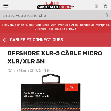
Bienvenue chez Music Audio Shop. 284 avenue d'Arès- Bordeaux- Mérignac,
Gironde - Tel : 05.57.65.48.23
CÂBLES ET CONNECTIQUES
OFFSHORE XLR-5 CÂBLE MICRO
XLR/XLR 5M
Câble Micro XLR/XLR 5m