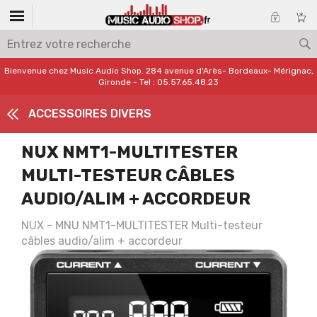
Bienvenue chez Music Audio Shop. 284 avenue d'Arès- Bordeaux- Mérignac,
Gironde - Tel : 05.57.65.48.23
ACCESSOIRES DIVERS
NUX NMT1-MULTITESTER
MULTI-TESTEUR CÂBLES
AUDIO/ALIM + ACCORDEUR
NUX - MNU NMT1-MULTITESTER Multi-testeur
câbles audio/alim + accordeur