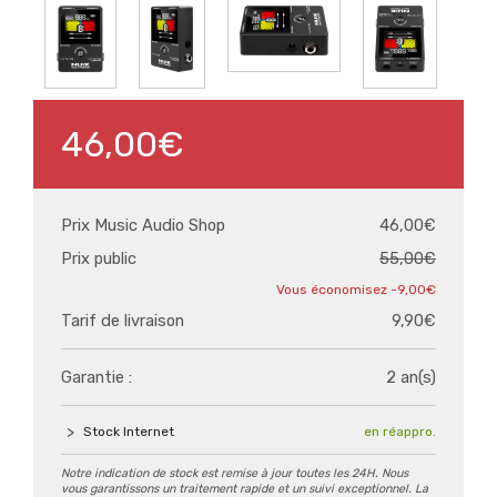
46,00€
Prix Music Audio Shop
46,00€
Prix public
55,00€
-9,00€
Tarif de livraison
9,90€
Garantie :
2 an(s)
Stock Internet
en réappro.
Notre indication de stock est remise à jour toutes les 24H. Nous
vous garantissons un traitement rapide et un suivi exceptionnel. La