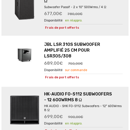
Ω
Subwoofer Passif - 2 x 10" 500Wrms / 4 Ω
677,00€
780,00€
en réappro.
Frais de port offerts
JBL LSR 310S SUBWOOFER
AMPLIFIÉ 25 CM POUR
LSR305/308
689,00€
750,00€
sur commande
Frais de port offerts
HK-AUDIO FO-S112 SUBWOOFERS
- 12 600WRMS 8 Ω
HK AUDIO - SHK FO-S112 Subwoofers - 12" 600Wrms
8 Ω
699,00€
900,00€
en réappro.