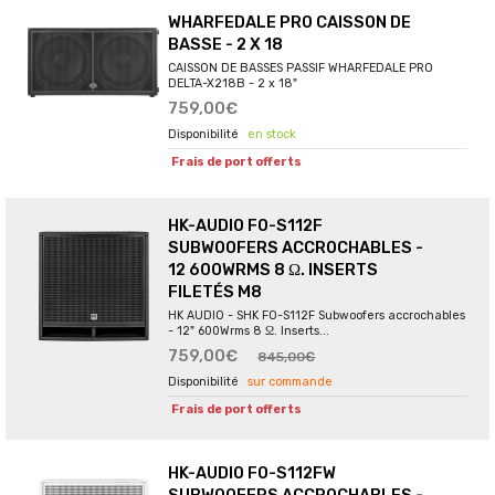
WHARFEDALE PRO CAISSON DE
BASSE - 2 X 18
CAISSON DE BASSES PASSIF WHARFEDALE PRO
DELTA-X218B - 2 x 18"
759,00€
en stock
Frais de port offerts
HK-AUDIO FO-S112F
SUBWOOFERS ACCROCHABLES -
12 600WRMS 8 Ω. INSERTS
FILETÉS M8
HK AUDIO - SHK FO-S112F Subwoofers accrochables
- 12" 600Wrms 8 Ω. Inserts...
759,00€
845,00€
sur commande
Frais de port offerts
HK-AUDIO FO-S112FW