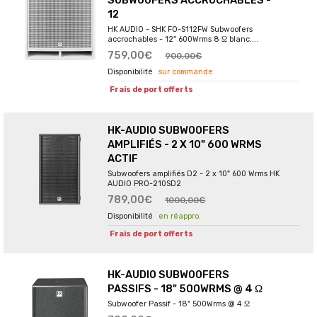
SUBWOOFERS ACCROCHABLES -
12
HK AUDIO - SHK FO-S112FW Subwoofers
accrochables - 12" 600Wrms 8 Ω blanc....
759,00€
900,00€
sur commande
Frais de port offerts
HK-AUDIO SUBWOOFERS
AMPLIFIÉS - 2 X 10" 600 WRMS
ACTIF
Subwoofers amplifiés D2 - 2 x 10" 600 Wrms HK
AUDIO PRO-210SD2
789,00€
1000,00€
en réappro.
Frais de port offerts
HK-AUDIO SUBWOOFERS
PASSIFS - 18" 500WRMS @ 4 Ω
Subwoofer Passif - 18" 500Wrms @ 4 Ω