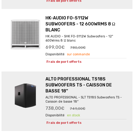
Frais de port offerts
HK-AUDIO FO-S112W
SUBWOOFERS - 12 600WRMS 8 Ω
BLANC
HK AUDIO - SHK FO-S112W Subwoofers - 12"
600Wrms 8 Ω blanc
699,00€
780,00€
sur commande
Frais de port offerts
ALTO PROFESSIONAL TS18S
SUBWOOFERS TS - CAISSON DE
BASSE 18''
ALTO PROFESSIONAL - SLT TS18S Subwoofers TS -
Caisson de basse 18''
738,00€
749,00€
en stock
Frais de port offerts