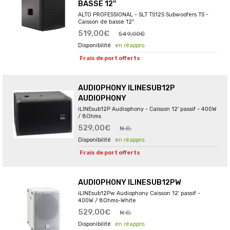
BASSE 12''
ALTO PROFESSIONAL - SLT TS12S Subwoofers TS -
Caisson de basse 12''
519,00€
549,00€
en réappro.
Frais de port offerts
AUDIOPHONY ILINESUB12P
AUDIOPHONY
iLINEsub12P Audiophony - Caisson 12' passif - 400W
/ 8Ohms
529,00€
N.C.
en réappro.
Frais de port offerts
AUDIOPHONY ILINESUB12PW
iLINEsub12Pw Audiophony Caisson 12' passif -
400W / 8Ohms-White
529,00€
N.C.
en réappro.