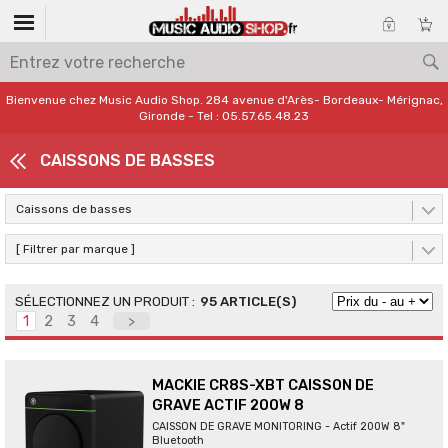
Bienvenue chez Music Audio Shop. 284 avenue d'Arès- Bordeaux- Mérignac,
Gironde - Tel : 05.57.65.48.23
CAISSONS DE BASSES
Caissons de basses
[ Filtrer par marque ]
95 ARTICLE(S)
1
2
3
4
>
MACKIE CR8S-XBT CAISSON DE
GRAVE ACTIF 200W 8
CAISSON DE GRAVE MONITORING - Actif 200W 8"
Bluetooth