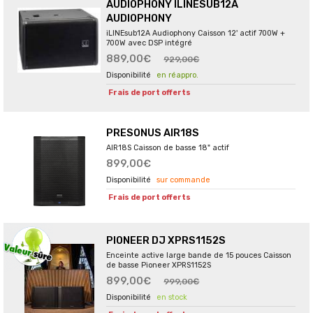
AUDIOPHONY ILINESUB12A
AUDIOPHONY
iLINEsub12A Audiophony Caisson 12' actif 700W +
700W avec DSP intégré
889,00€
929,00€
en réappro.
Frais de port offerts
PRESONUS AIR18S
AIR18S Caisson de basse 18" actif
899,00€
sur commande
Frais de port offerts
PIONEER DJ XPRS1152S
Enceinte active large bande de 15 pouces Caisson
de basse Pioneer XPRS1152S
899,00€
999,00€
en stock