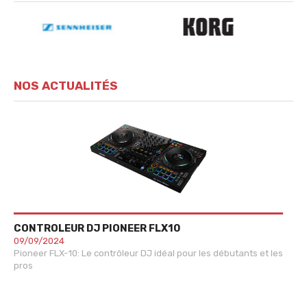
NOS ACTUALITÉS
CONTROLEUR DJ PIONEER FLX10
SY
09/09/2024
20
Pioneer FLX-10: Le contrôleur DJ idéal pour les débutants et les
Com
pros