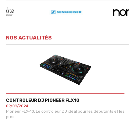
NOS ACTUALITÉS
CONTROLEUR DJ PIONEER FLX10
SY
09/09/2024
20
Pioneer FLX-10: Le contrôleur DJ idéal pour les débutants et les
Com
pros