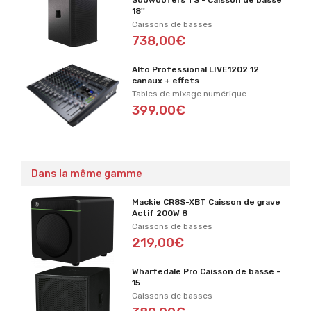
18''
Caissons de basses
738,00€
Alto Professional LIVE1202 12
canaux + effets
Tables de mixage numérique
399,00€
Dans la même gamme
Mackie CR8S-XBT Caisson de grave
Actif 200W 8
Caissons de basses
219,00€
Wharfedale Pro Caisson de basse -
15
Caissons de basses