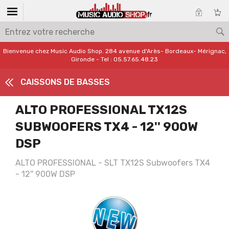
Bienvenue chez Music Audio Shop. 284 avenue d'Arès- Bordeaux- Mérignac,
Gironde - Tel : 05.57.65.48.23
CAISSONS DE BASSES
ALTO PROFESSIONAL TX12S
SUBWOOFERS TX4 - 12'' 900W
DSP
ALTO PROFESSIONAL - SLT TX12S Subwoofers TX4
- 12'' 900W DSP