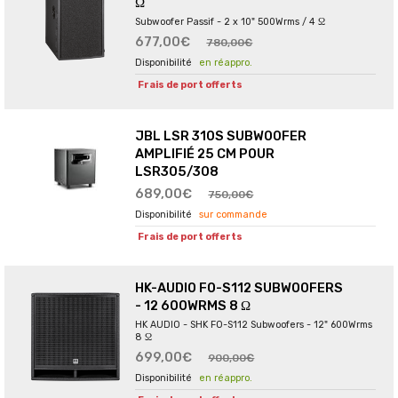
Ω
Subwoofer Passif - 2 x 10" 500Wrms / 4 Ω
677,00€
780,00€
en réappro.
Frais de port offerts
JBL LSR 310S SUBWOOFER
AMPLIFIÉ 25 CM POUR
LSR305/308
689,00€
750,00€
sur commande
Frais de port offerts
HK-AUDIO FO-S112 SUBWOOFERS
- 12 600WRMS 8 Ω
HK AUDIO - SHK FO-S112 Subwoofers - 12" 600Wrms
8 Ω
699,00€
900,00€
en réappro.