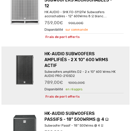
SUBWOOFERS ACCROCHABLES -
12
HK AUDIO - SHK FO-S112FW Subwoofers
accrochables - 12" 600Wrms 8 Ω blanc....
759,00€
900,00€
sur commande
Frais de port offerts
HK-AUDIO SUBWOOFERS
AMPLIFIÉS - 2 X 10" 600 WRMS
ACTIF
Subwoofers amplifiés D2 - 2 x 10" 600 Wrms HK
AUDIO PRO-210SD2
789,00€
1000,00€
en réappro.
Frais de port offerts
HK-AUDIO SUBWOOFERS
PASSIFS - 18" 500WRMS @ 4 Ω
Subwoofer Passif - 18" 500Wrms @ 4 Ω