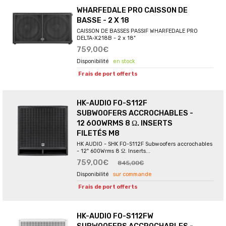
WHARFEDALE PRO CAISSON DE
BASSE - 2 X 18
CAISSON DE BASSES PASSIF WHARFEDALE PRO
DELTA-X218B - 2 x 18"
759,00€
en stock
Frais de port offerts
HK-AUDIO FO-S112F
SUBWOOFERS ACCROCHABLES -
12 600WRMS 8 Ω. INSERTS
FILETÉS M8
HK AUDIO - SHK FO-S112F Subwoofers accrochables
- 12" 600Wrms 8 Ω. Inserts...
759,00€
845,00€
sur commande
Frais de port offerts
HK-AUDIO FO-S112FW