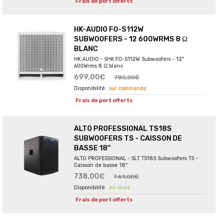
Frais de port offerts
HK-AUDIO FO-S112W
SUBWOOFERS - 12 600WRMS 8 Ω
BLANC
HK AUDIO - SHK FO-S112W Subwoofers - 12"
600Wrms 8 Ω blanc
699,00€
780,00€
sur commande
Frais de port offerts
ALTO PROFESSIONAL TS18S
SUBWOOFERS TS - CAISSON DE
BASSE 18''
ALTO PROFESSIONAL - SLT TS18S Subwoofers TS -
Caisson de basse 18''
738,00€
749,00€
en stock
Frais de port offerts