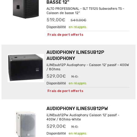
BASSE 12''
ALTO PROFESSIONAL - SLT TS12S Subwoofers TS -
Caisson de basse 12''
519,00€
549,00€
en réappro.
Frais de port offerts
AUDIOPHONY ILINESUB12P
AUDIOPHONY
iLINEsub12P Audiophony - Caisson 12' passif - 400W
/ 8Ohms
529,00€
N.C.
en réappro.
Frais de port offerts
AUDIOPHONY ILINESUB12PW
iLINEsub12Pw Audiophony Caisson 12' passif -
400W / 8Ohms-White
529,00€
N.C.
en réappro.