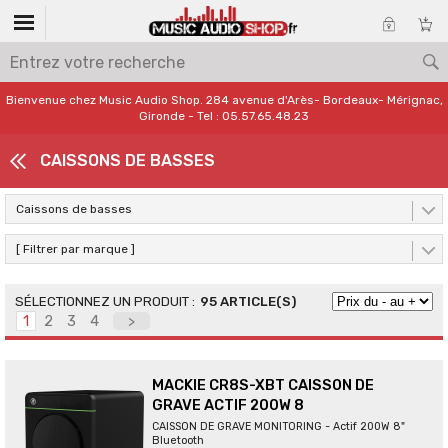
Bienvenue chez Music Audio Shop. 284 avenue d'Arès- Bordeaux- Mérignac,
Gironde - Tel : 05.57.65.48.23
CAISSONS DE BASSES
Caissons de basses
[ Filtrer par marque ]
95 ARTICLE(S)
1
2
3
4
>
MACKIE CR8S-XBT CAISSON DE
GRAVE ACTIF 200W 8
CAISSON DE GRAVE MONITORING - Actif 200W 8"
Bluetooth