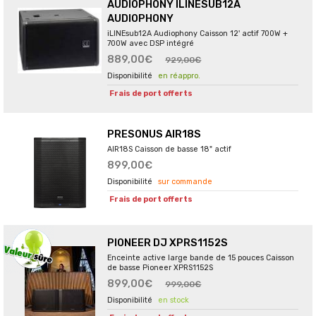
AUDIOPHONY ILINESUB12A
AUDIOPHONY
iLINEsub12A Audiophony Caisson 12' actif 700W +
700W avec DSP intégré
889,00€
929,00€
en réappro.
Frais de port offerts
PRESONUS AIR18S
AIR18S Caisson de basse 18" actif
899,00€
sur commande
Frais de port offerts
PIONEER DJ XPRS1152S
Enceinte active large bande de 15 pouces Caisson
de basse Pioneer XPRS1152S
899,00€
999,00€
en stock