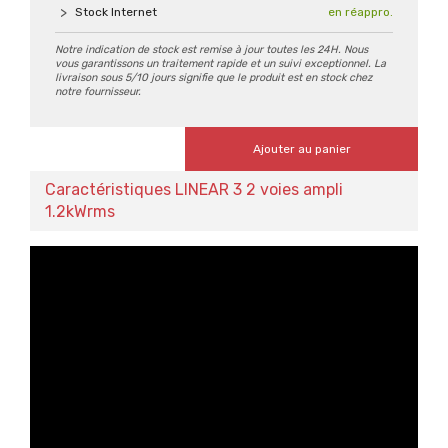
Stock Internet
en réappro.
Notre indication de stock est remise à jour toutes les 24H. Nous
vous garantissons un traitement rapide et un suivi exceptionnel. La
livraison sous 5/10 jours signifie que le produit est en stock chez
notre fournisseur.
Ajouter au panier
Caractéristiques LINEAR 3 2 voies ampli
1.2kWrms