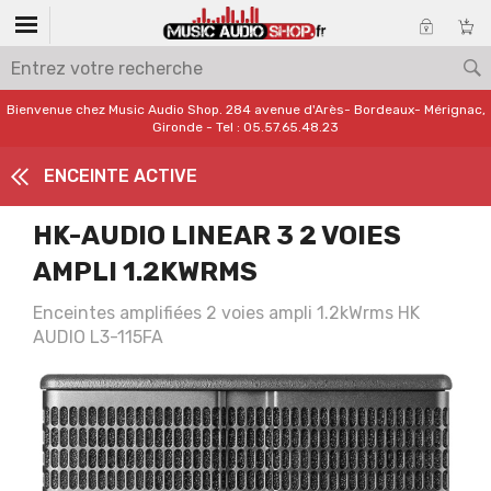
Bienvenue chez Music Audio Shop. 284 avenue d'Arès- Bordeaux- Mérignac,
Gironde - Tel : 05.57.65.48.23
ENCEINTE ACTIVE
HK-AUDIO LINEAR 3 2 VOIES
AMPLI 1.2KWRMS
Enceintes amplifiées 2 voies ampli 1.2kWrms HK
AUDIO L3-115FA