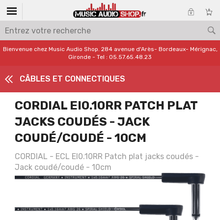
Bienvenue chez Music Audio Shop. 284 avenue d'Arès- Bordeaux- Mérignac,
Gironde - Tel : 05.57.65.48.23
CÂBLES ET CONNECTIQUES
CORDIAL EI0.10RR PATCH PLAT
JACKS COUDÉS - JACK
COUDÉ/COUDÉ - 10CM
CORDIAL - ECL EI0.10RR Patch plat jacks coudés -
Jack coudé/coudé - 10cm